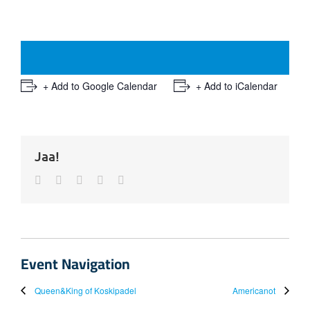
+ Add to Google Calendar
+ Add to iCalendar
Jaa!
Facebook
Twitter
LinkedIn
Whatsapp
Email
Event Navigation
Queen&King of Koskipadel
Americanot