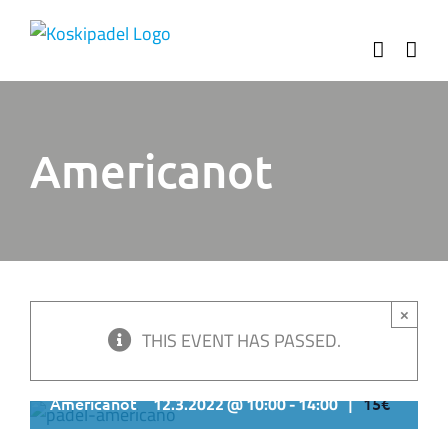
Ohita
Americanot
×
THIS EVENT HAS PASSED.
12.3.2022 @ 10:00
-
14:00
Americanot
|
15€