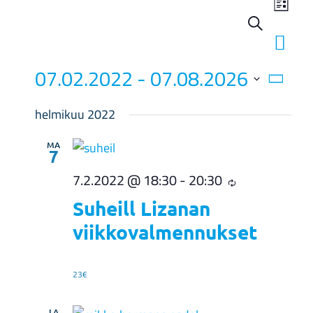
View
Search
List
Events
Navi
Search
07.02.2022
 - 
07.08.2026
and
Select
Views
helmikuu 2022
date.
Navigat
MA
7
7.2.2022 @ 18:30
-
20:30
Suheill Lizanan
viikkovalmennukset
23€
LA